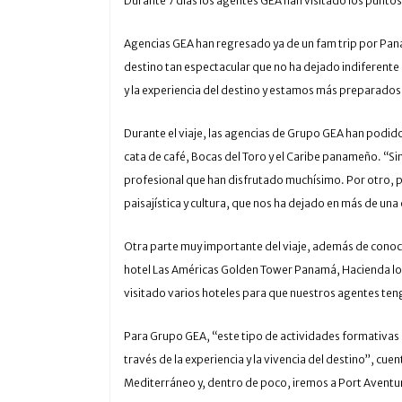
Durante 7 días los agentes GEA han visitado los punto
Agencias GEA han regresado ya de un fam trip por Panam
destino tan espectacular que no ha dejado indiferente
y la experiencia del destino y estamos más preparados
Durante el viaje, las agencias de Grupo GEA han podid
cata de café, Bocas del Toro y el Caribe panameño. “S
profesional que han disfrutado muchísimo. Por otro, po
paisajística y cultura, que nos ha dejado en más de una
Otra parte muy importante del viaje, además de conocer
hotel Las Américas Golden Tower Panamá, Hacienda los
visitado varios hoteles para que nuestros agentes ten
Para Grupo GEA, “este tipo de actividades formativas 
través de la experiencia y la vivencia del destino”, c
Mediterráneo y, dentro de poco, iremos a Port Aventu