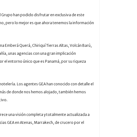
l Grupo han podido disfrutar en exclusiva de este
cho, pero lo mejor es que ahora tenemos la información
a Emberá Querá, Chiriquí Tierras Altas, Volcán Barú,
añía, unas agencias con una gran implicación
por el entorno único que es Panamá, por su riqueza
hotelería. Los agentes GEA han conocido con detalle el
además de donde nos hemos alojado, también hemos
tivo.
rece una visión completa y totalmente actualizada a
ncias GEA en Atenas, Marrakech, de crucero por el