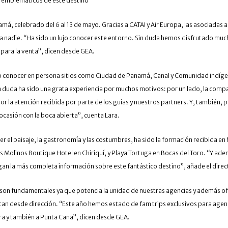
s emblemáticos de este destino
á, celebrado del 6 al 13 de mayo. Gracias a CATAI y Air Europa, las asociadas a
 a nadie. “Ha sido un lujo conocer este entorno. Sin duda hemos disfrutado mu
 para la venta”, dicen desde GEA.
o conocer en persona sitios como Ciudad de Panamá, Canal y Comunidad indígen
in duda ha sido una grata experiencia por muchos motivos: por un lado, la comp
r la atención recibida por parte de los guías y nuestros partners. Y, también, 
 ocasión con la boca abierta”, cuenta Lara.
 el paisaje, la gastronomía y las costumbres, ha sido la formación recibida en 
 Molinos Boutique Hotel en Chiriquí, y Playa Tortuga en Bocas del Toro. “Y 
gan la más completa información sobre este fantástico destino”, añade el direc
son fundamentales ya que potencia la unidad de nuestras agencias y además of
uentan desde dirección. “Este año hemos estado de fam trips exclusivos para age
ra y también a Punta Cana”, dicen desde GEA.