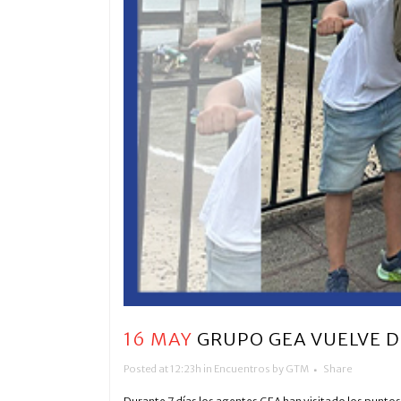
16 MAY
GRUPO GEA VUELVE D
Posted at 12:23h
in
Encuentros
by
GTM
Share