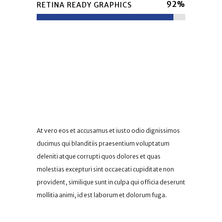
92
%
RETINA READY GRAPHICS
Custom Shortcodes
At vero eos et accusamus et iusto odio dignissimos
ducimus qui blanditiis praesentium voluptatum
deleniti atque corrupti quos dolores et quas
molestias excepturi sint occaecati cupiditate non
provident, similique sunt in culpa qui officia deserunt
mollitia animi, id est laborum et dolorum fuga.