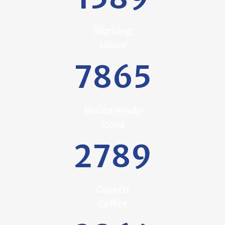
Working
Hours
7865
Retina Ready
Icons
2789
Cups Of
Coffee