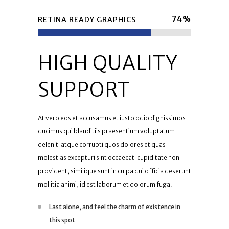
74
%
RETINA READY GRAPHICS
HIGH QUALITY
SUPPORT
At vero eos et accusamus et iusto odio dignissimos
ducimus qui blanditiis praesentium voluptatum
deleniti atque corrupti quos dolores et quas
molestias excepturi sint occaecati cupiditate non
provident, similique sunt in culpa qui officia deserunt
mollitia animi, id est laborum et dolorum fuga.
Last alone, and feel the charm of existence in
this spot