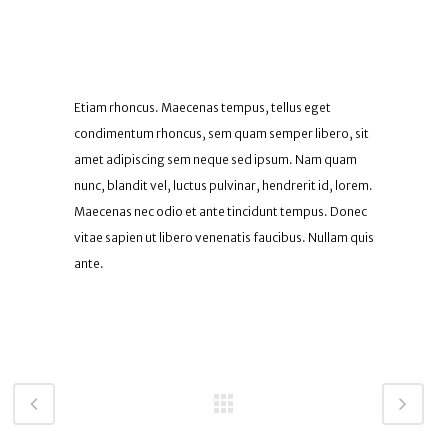
Font Awesome Icons
Etiam rhoncus. Maecenas tempus, tellus eget
condimentum rhoncus, sem quam semper libero, sit
amet adipiscing sem neque sed ipsum. Nam quam
nunc, blandit vel, luctus pulvinar, hendrerit id, lorem.
Maecenas nec odio et ante tincidunt tempus. Donec
vitae sapien ut libero venenatis faucibus. Nullam quis
ante.