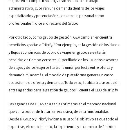
mejora en la competitividad, verán reducido el trabajo
administrativo, cubrirán una demanda dentro de los viajes
especializados y potenciarán su desarrollo personal como
profesionales”, dice el directivo del Grupo.
Por otro lado, como grupo de gestión, GEA también encuentra
beneficios gracias a Triipfy. “Por ejemplo, en la gestión de los datos
y flujos económicos de cobro de viajes en grupo se evitarán
pérdidas de tiempo y errores. El perfilado de los usuarios asesores
de viajes y de los viajeros hará una unión perfecta entre oferta y
demanda. Y, además, el modelo de plataforma genera un vasto
ecosistema de oferta y demanda. Todo esto, facilitará la asociación
entre agencias para la gestión de grupos”, cuenta el CEO de Triipfy.
Las agencias de GEA van a ser las primeras en el mercado nacional
que van a poder disfrutar, en exclusiva, de esta funcionalidad.
Desde el Grupo y Triipfy invitan a su uso: “el objetivo es que todo el
expertise, el conocimiento, la experiencia y el dominio de ámbitos