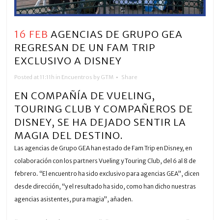
16 FEB
AGENCIAS DE GRUPO GEA
REGRESAN DE UN FAM TRIP
EXCLUSIVO A DISNEY
Posted at 11:11h
in
Encuentros
by
GTM
Share
EN COMPAÑÍA DE VUELING,
TOURING CLUB Y COMPAÑEROS DE
DISNEY, SE HA DEJADO SENTIR LA
MAGIA DEL DESTINO.
Las agencias de Grupo GEA han estado de Fam Trip en Disney, en
colaboración con los partners Vueling y Touring Club, del 6 al 8 de
febrero. “El encuentro ha sido exclusivo para agencias GEA”, dicen
desde dirección, “y el resultado ha sido, como han dicho nuestras
agencias asistentes, pura magia”, añaden.