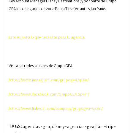
Key Account Manager Disney Destinations; y por parte de Grupo
GEA los delegados de zona Paola Tittaferrante y Jan Pané.
Esto es justo lo que necesitas para tu agencia.
Visita las redes sociales de Grupo GEA
https://www.instagram.com/grupogea.spain/
https://www.facebook.com/GrupoGEA.Spain/
https://www.linkedin.com/company/grupogea-spain/
TAGS:
agencias-gea
,
disney-agencias-gea
,
fam-trip-