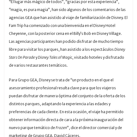
“El lugar más mágico de todos”, “gracias por esta experiencia”,
“magia, es pura magia”, han sido algunos de los comentarios de las
agencias GEA que han asistido al viaje de familiarización de Disney. El
Fam Trip ha comenzado con una bienvenida en el Disney Hotel
Cheyenne, con la posterior cena en el Billy’s Bob en Disney Village.
Las agencias participantes han podido disfrutar de mucho tiempo
libre para visitar los parques, han asistido a los espectáculos
Disney
Stars On Parade
y
Disney Tales of Magic
, visitado hoteles y disfrutado
de varios restaurantes temáticos.
Para Grupo GEA, Disney se trata de “un producto en el que el
asesoramiento profesional resulta clave para que los viajeros
puedan disfrutar de manera óptima del conjunto de la oferta de los
distintos parques, adaptando la experiencia a las edades y
preferencias de cada cliente. En esta ocasión, el viaje ha permitido
obtener información directa de cara a la próxima inauguración del
nuevo parque temático de
Frozen
”, dice el director comercial y de
marketing de Grupo GEA, David Cáceres.