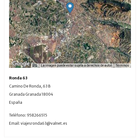
La imagen puede estar sujeta a derechos de autor
Términos
Ronda 63
Camino De Ronda, 63 B
Granada
Granada
18004
España
Teléfono:
958266515
Email:
viajesronda63@valnet.es