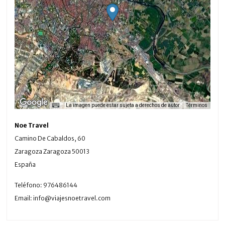
La imagen puede estar sujeta a derechos de autor
Términos
Noe Travel
Camino De Cabaldos, 60
Zaragoza
Zaragoza
50013
España
Teléfono:
976486144
Email:
info@viajesnoetravel.com