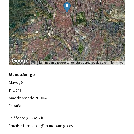
La imagen puede estar sujeta a derechos de autor
Términos
Mundo Amigo
Clavel, 5
1º Dcha.
Madrid
Madrid
28004
España
Teléfono:
915249210
Email:
informacion@mundoamigo.es