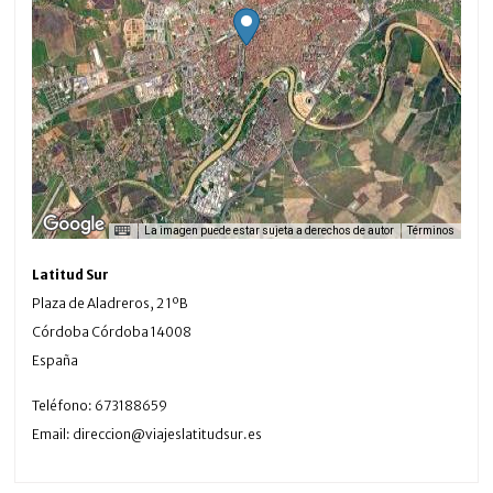
La imagen puede estar sujeta a derechos de autor
Términos
Latitud Sur
Plaza de Aladreros, 2 1ºB
Córdoba
Córdoba
14008
España
Teléfono:
673188659
Email:
direccion@viajeslatitudsur.es