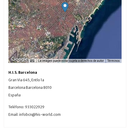
La imagen puede estar sujeta a derechos de autor
Términos
H.I.S. Barcelona
Gran Via 645, Entlo 1a
Barcelona
Barcelona
8010
España
Teléfono:
933022929
Email:
infobcn@his-world.com