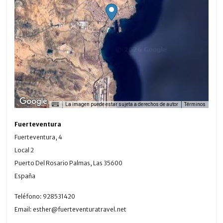
La imagen puede estar sujeta a derechos de autor
Términos
Fuerteventura
Fuerteventura, 4
Local 2
Puerto Del Rosario
Palmas, Las
35600
España
Teléfono:
928531420
Email:
esther@fuerteventuratravel.net