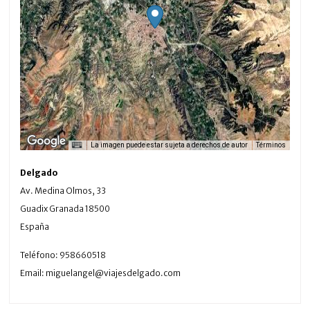
La imagen puede estar sujeta a derechos de autor
Términos
Delgado
Av. Medina Olmos, 33
Guadix
Granada
18500
España
Teléfono:
958660518
Email:
miguelangel@viajesdelgado.com