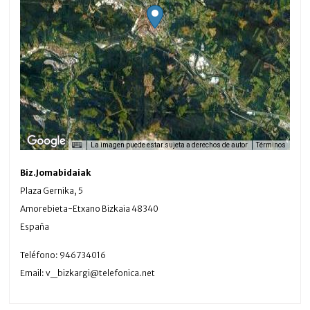
La imagen puede estar sujeta a derechos de autor
Términos
Biz.Jomabidaiak
Plaza Gernika, 5
Amorebieta-Etxano
Bizkaia
48340
España
Teléfono:
946734016
Email:
v_bizkargi@telefonica.net