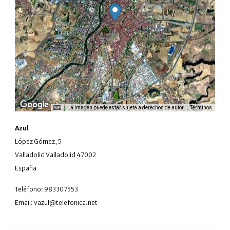
La imagen puede estar sujeta a derechos de autor
Términos
Azul
López Gómez, 5
Valladolid
Valladolid
47002
España
Teléfono:
983307553
Email:
vazul@telefonica.net