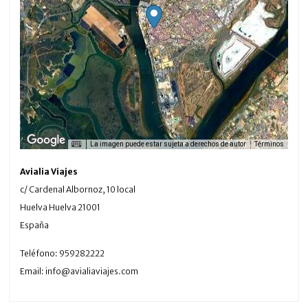
La imagen puede estar sujeta a derechos de autor
Términos
Avialia Viajes
c/ Cardenal Albornoz, 10 local
Huelva
Huelva
21001
España
Teléfono:
959282222
Email:
info@avialiaviajes.com