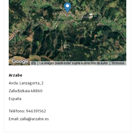
La imagen puede estar sujeta a derechos de autor
Términos
Arzabe
Avda. Lanzagorta, 2
Zalla
Bizkaia
48860
España
Teléfono:
946391562
Email:
zalla@arzabe.es