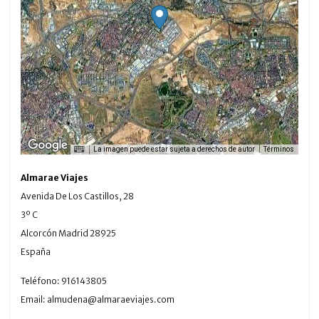
La imagen puede estar sujeta a derechos de autor
Términos
Almarae Viajes
Avenida De Los Castillos, 28
3º C
Alcorcón
Madrid
28925
España
Teléfono:
916143805
Email:
almudena@almaraeviajes.com