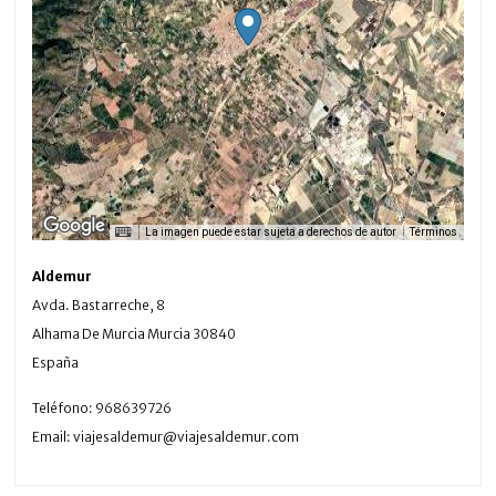
La imagen puede estar sujeta a derechos de autor
Términos
Aldemur
Avda. Bastarreche, 8
Alhama De Murcia
Murcia
30840
España
Teléfono:
968639726
Email:
viajesaldemur@viajesaldemur.com