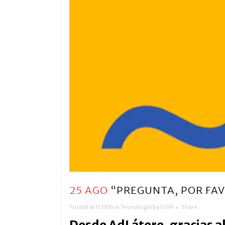
25 AGO
“PREGUNTA, POR FAVO
Posted at 11:00h
in
Tecnología
by
GTM
Share