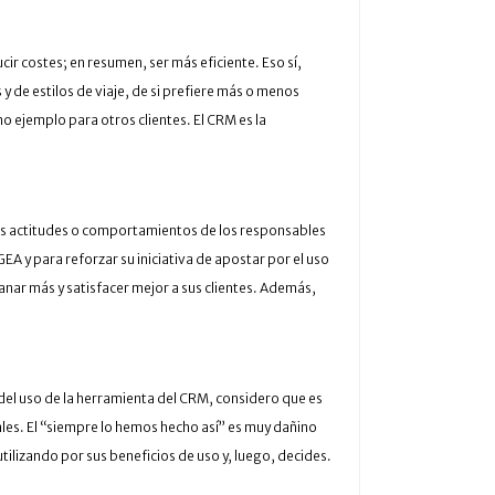
r costes; en resumen, ser más eficiente. Eso sí,
y de estilos de viaje, de si prefiere más o menos
mo ejemplo para otros clientes. El CRM es la
 las actitudes o comportamientos de los responsables
A y para reforzar su iniciativa de apostar por el uso
anar más y satisfacer mejor a sus clientes. Además,
del uso de la herramienta del CRM, considero que es
itales. El “siempre lo hemos hecho así” es muy dañino
tilizando por sus beneficios de uso y, luego, decides.