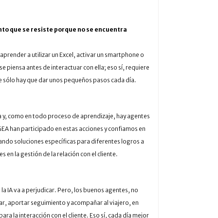
nto que se resiste porque no se encuentra
 aprender a utilizar un Excel, activar un smartphone o
 piensa antes de interactuar con ella; eso sí, requiere
ue sólo hay que dar unos pequeños pasos cada día.
ta y, como en todo proceso de aprendizaje, hay agentes
 GEA han participado en estas acciones y confiamos en
ndo soluciones específicas para diferentes logros a
en la gestión de la relación con el cliente.
a IA va a perjudicar. Pero, los buenos agentes, no
rar, aportar seguimiento y acompañar al viajero, en
a la interacción con el cliente. Eso sí, cada día mejor