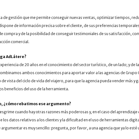
a de gestión que me permite conseguir nuevas ventas, optimizar tiempos, reduci
dispone de información precisa sobre el cliente, de sus preferencias temporales 
s de compra y de la posibilidad de conseguir testimoniales de su satisfacción, co
acción comercial.
rga AdLátere?
periencia de 20 años en el conocimiento del sector turístico, de un lado; y de
. Combinamos ambos conocimientos para aportar valor a las agencias de Grupo GE
de vista del ciclo de vida del viajero, para que la agencia pueda vender más y g
os beneficios del uso de la herramienta.
mpo, ¿cómo rebatimos ese argumento?
 esgrime cuando hay otras razones más poderosas y, en el caso del aprendizaje 
 los datos relativos a los clientes y la dificultad en el uso de herramientas dig
 argumentar es muy sencillo: pregunta, por favor, a una agencia que ya lo esté u