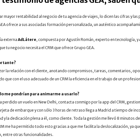
l testimonio de agencias GEA, saben q
 mayor rentabilidad al negocio de tu agencia de viajes, lo dicen las cifras y la
GEA ofrece a sus asociadas formación personalizada, un auténtico acompañamien
ía externa
AdLátere
, compuesta por Agustín Román, experto en tecnología, 
que tu negocio necesita el CRM que ofrece Grupo GEA.
portante?
zar
la relación con el cliente, anotando compromisos, tareas, comentarios, o
o que con el uso adecuado de un CRM la eficiencia en el trabajo de un profesio
mplo me pondrían para animarme a usarlo?
e ha perdido un vuelo en New Delhi, contacta conmigo por la app del CRM, gestio
a tarjeta de embarque y con sólo 3 horas de retraso llega a Madrid a tiempo de i
d y la dedicación plena a él, como cliente. Toda la gestión me llevó 8 minutos
M me ha permitido todo esto gracias a que me facilita la deslocalización, ya que
, entre otras funcionalidades.