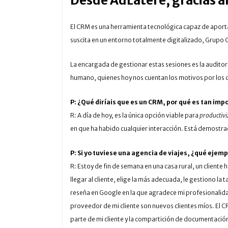
Desde AdLátere, gracias a
El CRM es una herramienta tecnológica capaz de aportar
suscita en un entorno totalmente digitalizado, Grupo 
La encargada de gestionar estas sesiones es la auditor
humano, quienes hoy nos cuentan los motivos por los 
P: ¿Qué diríais que es un CRM, por qué es tan im
R: A día de hoy, es la única opción viable para
productivi
en que ha habido cualquier interacción. Está demostrad
P: Si yo tuviese una agencia de viajes, ¿qué eje
R: Estoy de fin de semana en una casa rural, un client
llegar al cliente, elige la más adecuada, le gestiono l
reseña en Google en la que agradece mi profesionalida
proveedor de mi cliente son nuevos clientes míos. El CR
parte de mi cliente y la compartición de documentación