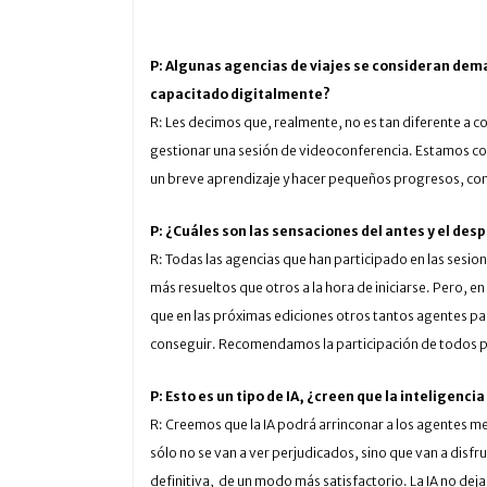
P: Algunas agencias de viajes se consideran dem
capacitado digitalmente?
R: Les decimos que, realmente, no es tan diferente a co
gestionar una sesión de videoconferencia. Estamos conve
un breve aprendizaje y hacer pequeños progresos, con s
P: ¿Cuáles son las sensaciones del antes y el des
R: Todas las agencias que han participado en las sesi
más resueltos que otros a la hora de iniciarse. Pero, 
que en las próximas ediciones otros tantos agentes pa
conseguir. Recomendamos la participación de todos para 
P: Esto es un tipo de IA, ¿creen que la inteligencia
R: Creemos que la IA podrá arrinconar a los agentes me
sólo no se van a ver perjudicados, sino que van a disf
definitiva, de un modo más satisfactorio. La IA no deja