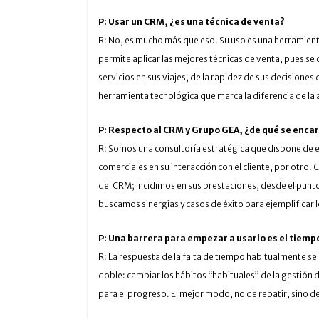
P: Usar un CRM, ¿es una técnica de venta?
R: No, es mucho más que eso. Su uso es una herramient
permite aplicar las mejores técnicas de venta, pues se 
servicios en sus viajes, de la rapidez de sus decisione
herramienta tecnológica que marca la diferencia de la 
P: Respecto al CRM y Grupo GEA, ¿de qué se enca
R: Somos una consultoría estratégica que dispone de ex
comerciales en su interacción con el cliente, por otro
del CRM; incidimos en sus prestaciones, desde el punto 
buscamos sinergias y casos de éxito para ejemplificar l
P: Una barrera para empezar a usarlo es el tie
R: La respuesta de la falta de tiempo habitualmente se
doble: cambiar los hábitos “habituales” de la gestión de
para el progreso. El mejor modo, no de rebatir, sino de