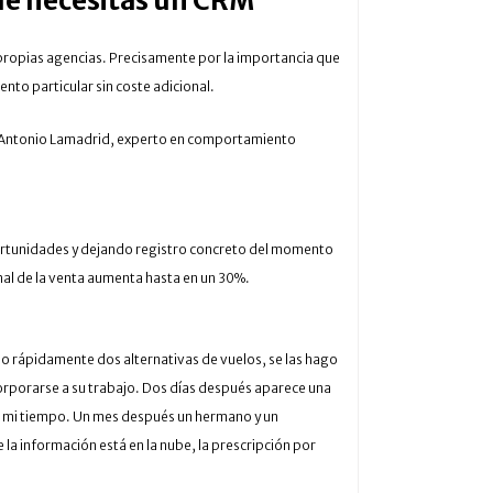
ue necesitas un CRM
s propias agencias. Precisamente por la importancia que
to particular sin coste adicional.
y Antonio Lamadrid, experto en comportamiento
portunidades y dejando registro concreto del momento
nal de la venta aumenta hasta en un 30%.
no rápidamente dos alternativas de vuelos, se las hago
ncorporarse a su trabajo. Dos días después aparece una
 de mi tiempo. Un mes después un hermano y un
 la información está en la nube, la prescripción por