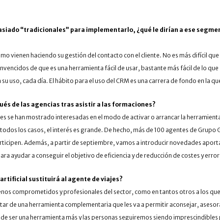
asiado “tradicionales” para implementarlo, ¿qué le dirían a ese segme
mo vienen haciendo su gestión del contacto con el cliente. No es más difícil que
ncidos de que es una herramienta fácil de usar, bastante más fácil de lo que se
u uso, cada día. El hábito para el uso del CRM es una carrera de fondo en la q
pués de las agencias tras asistir a las formaciones?
ones se han mostrado interesadas en el modo de activar o arrancar la herramien
en todos los casos, el interés es grande. De hecho, más de 100 agentes de Grupo
rticipen. Además, a partir de septiembre, vamos a introducir novedades aporta
ayudar a conseguir el objetivo de eficiencia y de reducción de costes y errores 
 artificial sustituirá al agente de viajes?
nos comprometidos y profesionales del sector, como en tantos otros a los que l
rutar de una herramienta complementaria que les va a permitir aconsejar, aseso
 de ser una herramienta más y las personas seguiremos siendo imprescindibles par